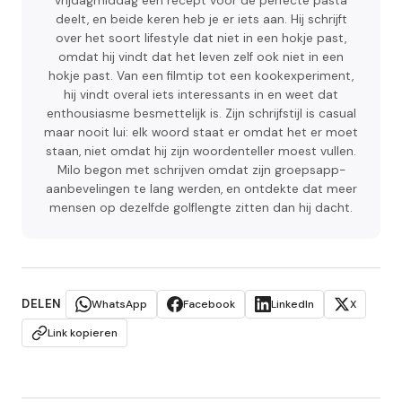
vrijdagmiddag een recept voor de perfecte pasta
deelt, en beide keren heb je er iets aan. Hij schrijft
over het soort lifestyle dat niet in een hokje past,
omdat hij vindt dat het leven zelf ook niet in een
hokje past. Van een filmtip tot een kookexperiment,
hij vindt overal iets interessants in en weet dat
enthousiasme besmettelijk is. Zijn schrijfstijl is casual
maar nooit lui: elk woord staat er omdat het er moet
staan, niet omdat hij zijn woordenteller moest vullen.
Milo begon met schrijven omdat zijn groepsapp-
aanbevelingen te lang werden, en ontdekte dat meer
mensen op dezelfde golflengte zitten dan hij dacht.
DELEN
WhatsApp
Facebook
LinkedIn
X
Link kopieren