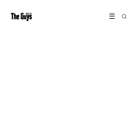
☰
LIFESTYLE
Lekker gamen voor een leuk
bedrag per maand?
21 October 2022
·
3 min leestijd