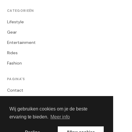
CATEGORIEËN
Lifestyle
Gear
Entertainment
Rides
Fashion
PAGINA'S
Contact
Privacybeleid
Wij gebruiken cookies om je de beste
Algemene Voorwaarden
ervaring te bieden.
Meer info
Adverteren