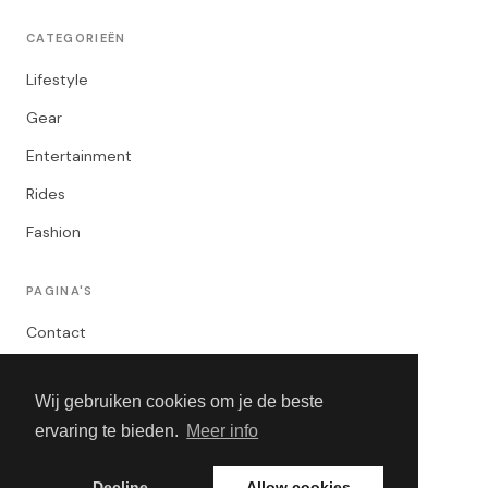
CATEGORIEËN
Lifestyle
Gear
Entertainment
Rides
Fashion
PAGINA'S
Contact
Privacybeleid
Wij gebruiken cookies om je de beste
Algemene Voorwaarden
ervaring te bieden.
Meer info
Adverteren
Decline
Allow cookies